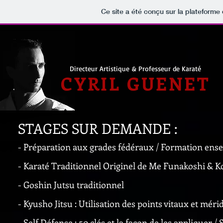
Ce site a été conçu sur la plateforme 
Directeur Artistique & Professeur de Karaté
CYRIL GUENET
STAGES SUR DEMANDE :
- Préparation aux grades fédéraux / Formation ens
- Karaté Traditionnel Originel de Me Funakoshi & 
- Goshin Jutsu traditionnel
- Kyusho Jitsu : Utilisation des points vitaux et méri
- Self Défense :
50 clés et la façon de les appliquer /
S